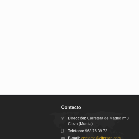
Contacto
Dirección:
Carretera de Madrid nº 3
Cieza (Murcia)
Teléfono:
968 76 39 72
E-mail:
contacto@cifersan.com