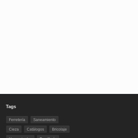
Tags
Ferretería
Saneamiento
Cieza
Catálogos
Bricolaje