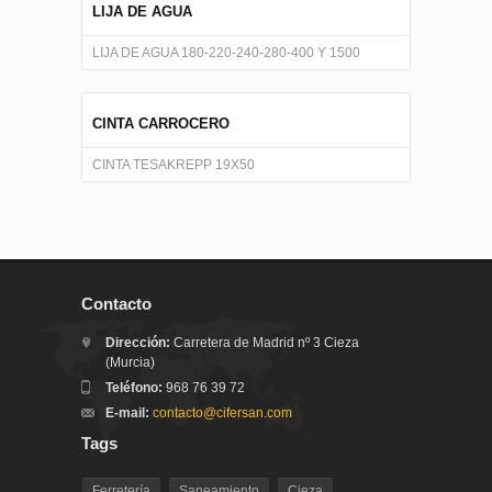
LIJA DE AGUA
LIJA DE AGUA 180-220-240-280-400 Y 1500
CINTA CARROCERO
CINTA TESAKREPP 19X50
Contacto
Dirección:
Carretera de Madrid nº 3 Cieza
(Murcia)
Teléfono:
968 76 39 72
E-mail:
contacto@cifersan.com
Tags
Ferretería
Saneamiento
Cieza