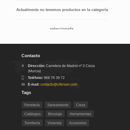
Actualmente no tenemos productos en la categoría
seleccionada.
Contacto
Dirección:
Carretera de Madrid nº 3 Cieza
(Murcia)
Teléfono:
968 76 39 72
E-mail:
contacto@cifersan.com
Tags
Ferretería
Saneamiento
Cieza
Catálogos
Bricolaje
Herramientas
Tornillería
Vivienda
Accesorios