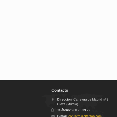
Contacto
Dirección:
Carretera de Madrid nº 3
Cieza (Murcia)
Teléfono:
968 76 39 72
E-mail:
contacto@cifersan.com