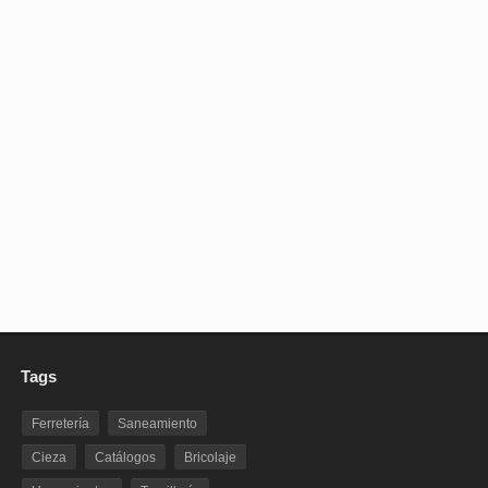
Tags
Ferretería
Saneamiento
Cieza
Catálogos
Bricolaje