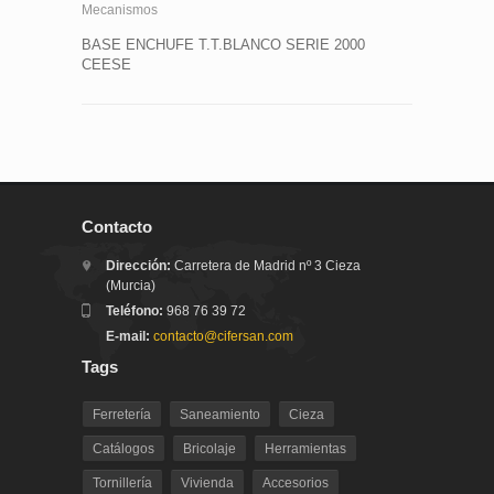
Mecanismos
BASE ENCHUFE T.T.BLANCO SERIE 2000
CEESE
Contacto
Dirección:
Carretera de Madrid nº 3 Cieza
(Murcia)
Teléfono:
968 76 39 72
E-mail:
contacto@cifersan.com
Tags
Ferretería
Saneamiento
Cieza
Catálogos
Bricolaje
Herramientas
Tornillería
Vivienda
Accesorios